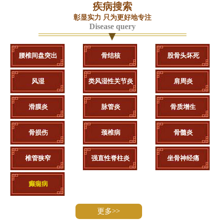
疾病搜索
彰显实力 只为更好地专注
Disease query
腰椎间盘突出
骨结核
股骨头坏死
风湿
类风湿性关节炎
肩周炎
滑膜炎
脉管炎
骨质增生
骨损伤
颈椎病
骨髓炎
椎管狭窄
强直性脊柱炎
坐骨神经痛
癫痫病
更多>>